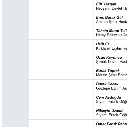
Elif Yazgan
Nevşehir Devlet H
Enis Burak Gül
Ankara Şehir Hast
Tahsin Murat Tell
Hatay Eğitim ve A
Halit Er
Kırklareli Eğitim 
Ozan Koyuncu
Şırnak Devlet Has
Burak Toprak
Mersin Şehir Eğiti
Burak Koçak
Göztepe Eğitim Ar
Cem Aydoğdu
Siyami Ersek Göğü
Hüseyin Uzandı
Siyami Ersek Göğü
Ömer Faruk Rah