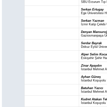
SBU Erzurum Tıp F
Serkan Ertugay
Ege Üniversitesi H
Serkan Yazman
İzmir Katip Çelebi 
Denyan Mansuro
Gaziosmanpaşa Üni
Serdar Bayrak
Dokuz Eylül Üniver
Alper Selim Koca
Eskişehir Şehir Ha
Zinar Apaydın
İstanbul Mehmet A
Ayhan Güneş
İstanbul Koşuyolu
Batuhan Yazıcı
İstanbul Mehmet A
Kudret Atakan Te
İstanbul Koşuyolu