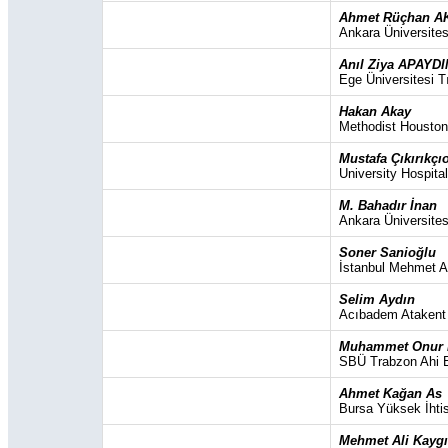
Ahmet Rüçhan A
Ankara Üniversites
Anıl Ziya APAYDI
Ege Üniversitesi Tı
Hakan Akay
Methodist Houston
Mustafa Çıkırıkçı
University Hospita
M. Bahadır İnan
Ankara Üniversites
Soner Sanioğlu
İstanbul Mehmet A
Selim Aydın
Acıbadem Atakent
Muhammet Onur 
SBÜ Trabzon Ahi E
Ahmet Kağan As
Bursa Yüksek İhti
Mehmet Ali Kayg