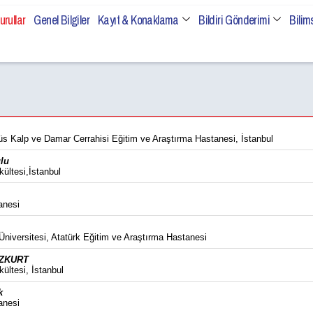
urullar
Genel Bilgiler
Kayıt & Konaklama
Bildiri Gönderimi
Bilim
s Kalp ve Damar Cerrahisi Eğitim ve Araştırma Hastanesi, İstanbul
lu
ültesi,İstanbul
anesi
 Üniversitesi, Atatürk Eğitim ve Araştırma Hastanesi
OZKURT
ültesi, İstanbul
k
anesi