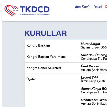
Ana Sayfa
Davet
K
KURULLAR
Murat Sargın
Kongre Başkanı
Siyami Ersek Göğü
Suat Nail Ömeroğ
Kongre Başkan Yardımcısı
Cerrahpaşa Tıp Fak
Ümit Kervan
Kongre Genel Sekreteri
Ankara Şehir Hast
Levent Yılık
Üyeler
İzmir Katip Çelebi
Ahmet Kürşat B
Cerrahpaşa Tıp Fak
Mehmet Ali Özati
Ankara Şehir Hast